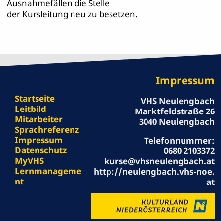
Ausnahmefällen die Stelle
der Kursleitung neu zu besetzen.
Impressum
Startseite
VHS Neulengbach
Leitbild
Marktfeldstraße 26
Mitarbeiter
3040 Neulengbach
Sprachreferenz
Impressum
Telefonnummer:
Datenschutz
0680 2103372
MyVHS
kurse@vhsneulengbach.at
Lernmanageme
http://neulengbach.vhs-noe.
nt
at